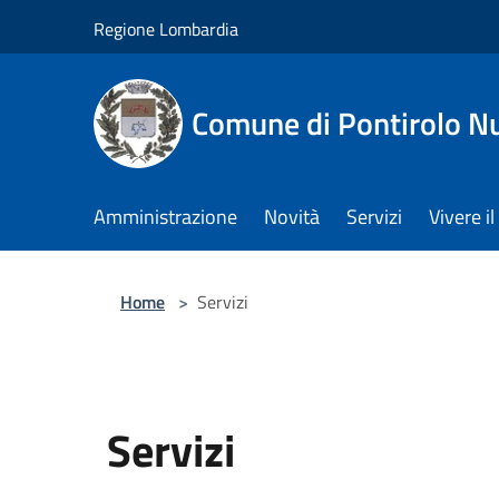
Salta al contenuto principale
Regione Lombardia
Comune di Pontirolo N
Amministrazione
Novità
Servizi
Vivere 
Home
>
Servizi
Servizi