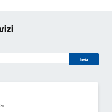
vizi
Invia
eri