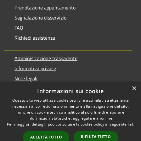
Prenotazione appuntamento
Segnalazione disservizio
FAQ
Richiedi assistenza
Amministrazione trasparente
Informativa privacy
Note legali
×
Dichiarazione di accessibilità
Informazioni sui cookie
Questo sito web utilizza cookie tecnici e assimilati strettamente
necessari al corretto funzionamento e alla navigazione del sito,
nonché un cookie tecnico analitico al solo fine di elaborare
informazioni statistiche, aggregate e anonime.
RSS
Copyright © 2026 • Comune di
Per maggiori dettagli, può consultare la cookie policy al seguente
link
Accessibilità
Pontirolo Nuovo • Powered by
Privacy
Municipium
Accesso
•
RIFIUTA TUTTO
ACCETTA TUTTO