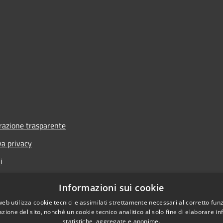
azione trasparente
va privacy
i
one di accessibilità
Informazioni sui cookie
web utilizza cookie tecnici e assimilati strettamente necessari al corretto fu
azione del sito, nonché un cookie tecnico analitico al solo fine di elaborare i
statistiche, aggregate e anonime.