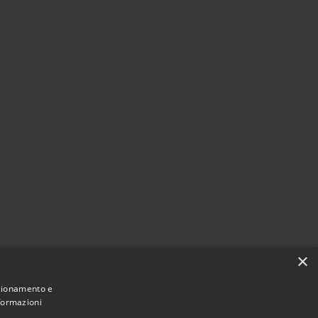
×
nzionamento e
nformazioni