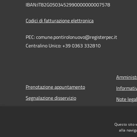
IBAN:IT82G0503452990000000007578
Codici di fatturazione elettronica
PEC: comune.pontirolonuovo@registerpec.it
Centralino Unico: +39 0363 332810
Amministr
Prenotazione appuntamento
Informati
Segnalazione disservizio
Note legal
FAQ
Dichiarazi
Richiedi assistenza
Questo sito 
alla navig