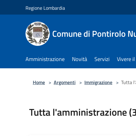
Salta al contenuto principale
Regione Lombardia
Comune di Pontirolo N
Amministrazione
Novità
Servizi
Vivere 
Home
>
Argomenti
>
Immigrazione
>
Tutta l
Tutta l'amministrazione (3