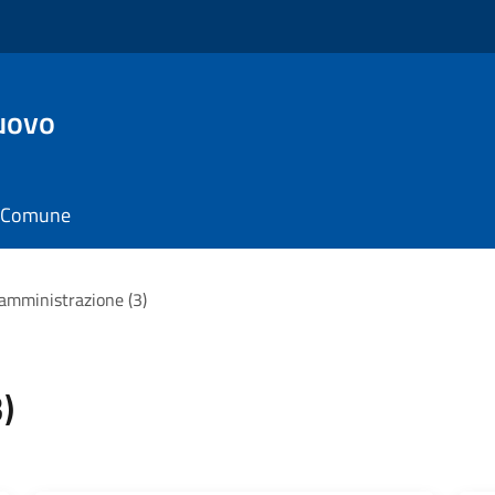
uovo
il Comune
'amministrazione (3)
)