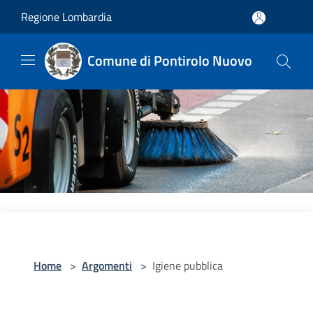
Salta al contenuto principale
Regione Lombardia
Comune di Pontirolo Nuovo
Home
>
Argomenti
>
Igiene pubblica