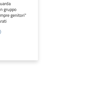
guarda
 un gruppo
mpre genitori"
rati