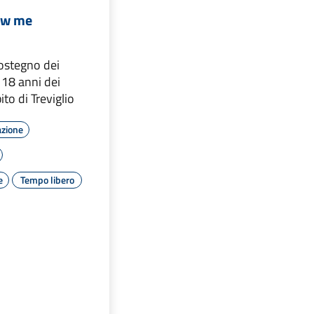
ow me
sostegno dei
 18 anni dei
to di Treviglio
azione
e
Tempo libero