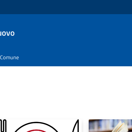
uovo
il Comune