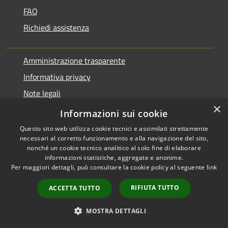
FAQ
Richiedi assistenza
Amministrazione trasparente
Informativa privacy
Note legali
×
Dichiarazione di accessibilità
Informazioni sui cookie
Questo sito web utilizza cookie tecnici e assimilati strettamente
necessari al corretto funzionamento e alla navigazione del sito,
nonché un cookie tecnico analitico al solo fine di elaborare
informazioni statistiche, aggregate e anonime.
RSS
Copyright © 2026 • Comune di
Per maggiori dettagli, può consultare la cookie policy al seguente
link
Accessibilità
Pontirolo Nuovo • Powered by
Privacy
Municipium
Accesso
•
RIFIUTA TUTTO
ACCETTA TUTTO
Cookie
redazione
Mappa del sito
MOSTRA DETTAGLI