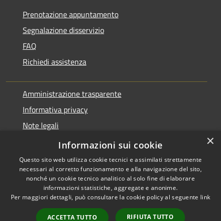
Prenotazione appuntamento
Segnalazione disservizio
FAQ
Richiedi assistenza
Amministrazione trasparente
Informativa privacy
Note legali
×
Dichiarazione di accessibilità
Informazioni sui cookie
Questo sito web utilizza cookie tecnici e assimilati strettamente
necessari al corretto funzionamento e alla navigazione del sito,
nonché un cookie tecnico analitico al solo fine di elaborare
informazioni statistiche, aggregate e anonime.
RSS
Copyright © 2026 • Comune di
Per maggiori dettagli, può consultare la cookie policy al seguente
link
Accessibilità
Pontirolo Nuovo • Powered by
Privacy
Municipium
Accesso
•
RIFIUTA TUTTO
ACCETTA TUTTO